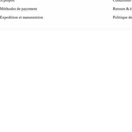
À propos
Conditions d
Méthodes de payement
Retours & 
Expedition et manutention
Politique d