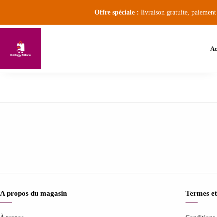
Offre spéciale :
livraison gratuite, paiement
Ac
A propos du magasin
Termes et